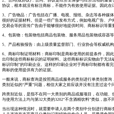
2、合同(或协议)：合同、协议是经济主体参与经济活动的重
协议，根本就没有标注商标，不能作为有效使用证据。因此在
3、广告物品：广告包括在广播、电视、报纸、杂志等各种媒
很好的证据材料。但是一些广告发布方式，例如电视广告、户
交易会等的宣传广告由于能够很好地提供时间、商标标识等重
4、包装物：包装物包括商品包装物、服务用品包装物或容器
5、产品检验报告：由上级质量监督部门、行业协会等权威机
6、商标印制证明材料：商标印制是商标使用的前提条件，因
出印制这些商标标识的证明材料。这些商标标识实物由于无法
标识印制”的印刷企业。这样的印刷企业对于商标印制都有着
商标的使用提供有力的证据。
一般来说，商标查询是按照商品或服务的类别进行单类别查询
类别近似的“严重”问题，相信大家之前应该并没有注意过这个
跨类别近似，是指不在同一大类别的商品或服项目，在功能、使
与使用方法上均与第32大类的3202“不含酒精饮料”类似，故
当出现这种情况时，就需要申请人在两个类别中分别进行商标